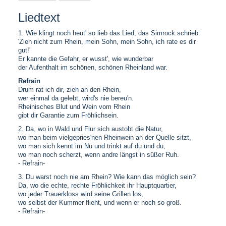
Liedtext
1. Wie klingt noch heut' so lieb das Lied, das Simrock schrieb:
'Zieh nicht zum Rhein, mein Sohn, mein Sohn, ich rate es dir
gut!'
Er kannte die Gefahr, er wusst', wie wunderbar
der Aufenthalt im schönen, schönen Rheinland war.
Refrain
Drum rat ich dir, zieh an den Rhein,
wer einmal da gelebt, wird's nie bereu'n.
Rheinisches Blut und Wein vom Rhein
gibt dir Garantie zum Fröhlichsein.
2. Da, wo in Wald und Flur sich austobt die Natur,
wo man beim vielgepries'nen Rheinwein an der Quelle sitzt,
wo man sich kennt im Nu und trinkt auf du und du,
wo man noch scherzt, wenn andre längst in süßer Ruh.
- Refrain-
3. Du warst noch nie am Rhein? Wie kann das möglich sein?
Da, wo die echte, rechte Fröhlichkeit ihr Hauptquartier,
wo jeder Trauerkloss wird seine Grillen los,
wo selbst der Kummer flieht, und wenn er noch so groß.
- Refrain-