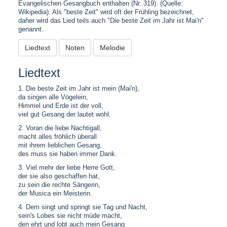
Evangelischen Gesangbuch enthalten (Nr. 319). (Quelle:
Wikipedia). Als "beste Zeit" wird oft der Frühling bezeichnet,
daher wird das Lied teils auch "Die beste Zeit im Jahr ist Mai'n"
genannt.
Liedtext
Noten
Melodie
Liedtext
1. Die beste Zeit im Jahr ist mein (Mai'n),
da singen alle Vögelein,
Himmel und Erde ist der voll,
viel gut Gesang der lautet wohl.
2. Voran die liebe Nachtigall,
macht alles fröhlich überall
mit ihrem lieblichen Gesang,
des muss sie haben immer Dank.
3. Viel mehr der liebe Herre Gott,
der sie also geschaffen hat,
zu sein die rechte Sängerin,
der Musica ein Meisterin.
4. Dem singt und springt sie Tag und Nacht,
sein's Lobes sie nicht müde macht,
den ehrt und lobt auch mein Gesang