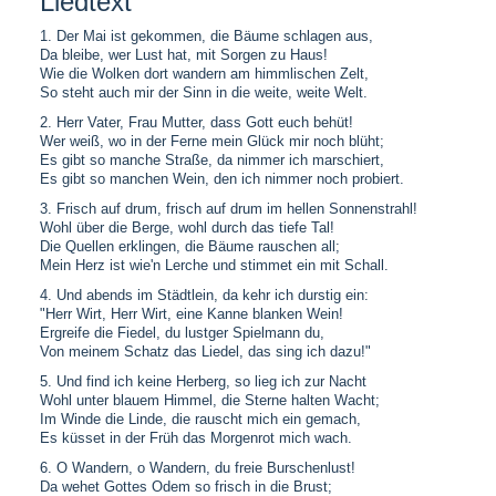
Liedtext
1. Der Mai ist gekommen, die Bäume schlagen aus,
Da bleibe, wer Lust hat, mit Sorgen zu Haus!
Wie die Wolken dort wandern am himmlischen Zelt,
So steht auch mir der Sinn in die weite, weite Welt.
2. Herr Vater, Frau Mutter, dass Gott euch behüt!
Wer weiß, wo in der Ferne mein Glück mir noch blüht;
Es gibt so manche Straße, da nimmer ich marschiert,
Es gibt so manchen Wein, den ich nimmer noch probiert.
3. Frisch auf drum, frisch auf drum im hellen Sonnenstrahl!
Wohl über die Berge, wohl durch das tiefe Tal!
Die Quellen erklingen, die Bäume rauschen all;
Mein Herz ist wie'n Lerche und stimmet ein mit Schall.
4. Und abends im Städtlein, da kehr ich durstig ein:
"Herr Wirt, Herr Wirt, eine Kanne blanken Wein!
Ergreife die Fiedel, du lustger Spielmann du,
Von meinem Schatz das Liedel, das sing ich dazu!"
5. Und find ich keine Herberg, so lieg ich zur Nacht
Wohl unter blauem Himmel, die Sterne halten Wacht;
Im Winde die Linde, die rauscht mich ein gemach,
Es küsset in der Früh das Morgenrot mich wach.
6. O Wandern, o Wandern, du freie Burschenlust!
Da wehet Gottes Odem so frisch in die Brust;