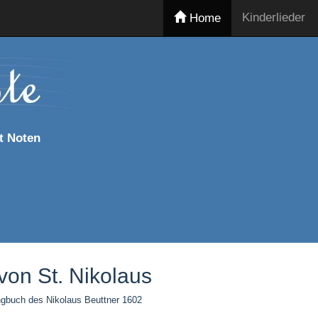
Kinderlieder
Home
t Noten
von St. Nikolaus
ngbuch des Nikolaus Beuttner 1602