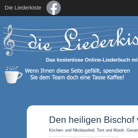
Die Liederkiste
Das kostenlose Online-Liederbuch mi
Den heiligen Bischof 
Kirchen- und Nikolauslied, Text und Musik: Gesa