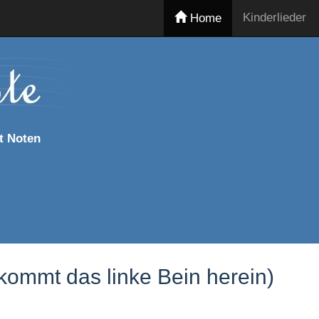
Kinderlieder
Home
t Noten
kommt das linke Bein herein)