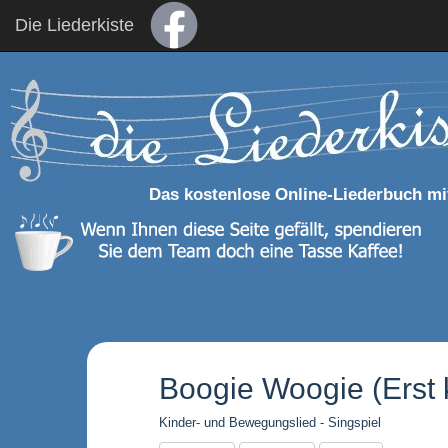
Die Liederkiste
Das kostenlose Online-Liederbuch mi
Boogie Woogie (Erst 
Kinder- und Bewegungslied - Singspiel