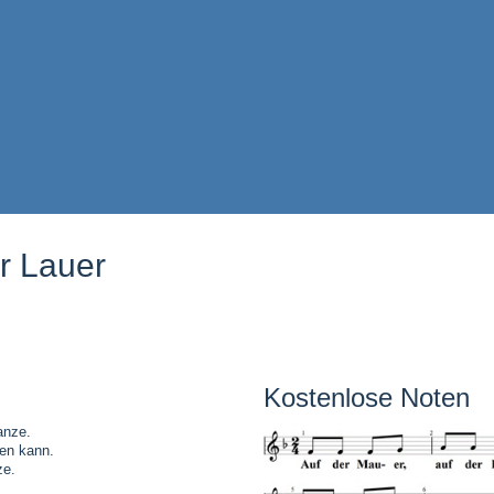
r Lauer
Kostenlose Noten
anze.
en kann.
ze.