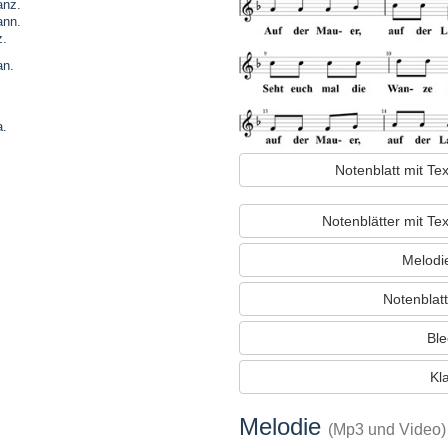
anz.
ann.
z.
an.
a.
Notenblatt mit T
Notenblätter mit Te
Melodi
Notenblatt
Ble
Kla
Melodie
(Mp3 und Video)