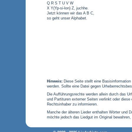
Q R S T U V W
X Y(Yp-si-lon) Z, juchhe.
Jetzt können wir das A B C,
so geht unser Alphabet.
Hinweis:
Diese Seite stellt eine Basisinformation
werden. Sollte eine Datei gegen Urheberrechtsbes
Die Aufführungsrechte werden allein durch das Urh
und Partituren externer Seiten verlinkt oder die
Rechtsinhaber zu informieren.
Manche der älteren Lieder enthalten Wörter und Dar
möchte jedoch das Liedgut im Original bewahren,