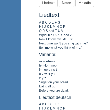
Liedtext
Noten
Melodie
Liedtext
A B C D E F G
H I J K L M N O P
Q R S and T U V
W(double U) X Y and Z
Now I know my "ABC's"
Next time won't you sing with me?
(tell me what you think of me.)
Variante:
a-b-c-d-e-f-g
h-i-j-k-lmnop
lmnop-q-r-s-t
u-v-w, x-y-z
x-y-z
Sugar on your bread
Eat it all up
Before you are dead.
Liedtext deutsch
A B C D E F G
H I J K L M N O P