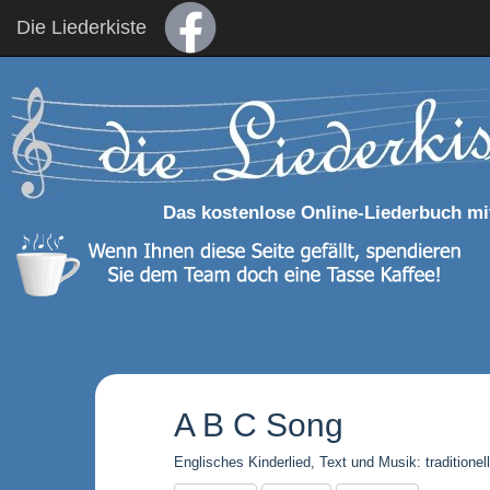
Die Liederkiste
Das kostenlose Online-Liederbuch mi
A B C Song
Englisches Kinderlied, Text und Musik: traditionell